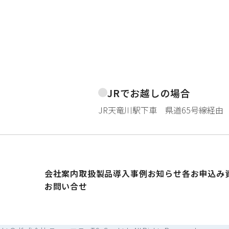
JRでお越しの場合
JR天竜川駅下車 県道65号線経由
会社案内
取扱製品
導入事例
お知らせ
各お申込み
お問い合せ