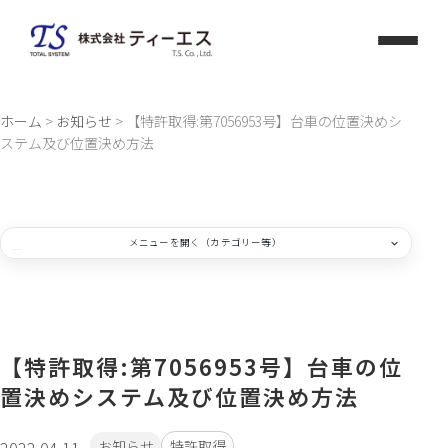
Skip
to
content
ホーム
>
お知らせ
>
【特許取得:第7056953号】台車の位置決めシ
ステム及び位置決め方法
メニューを開く（カテゴリー等）
カテゴリー一覧
お知らせ
【特許取得:第7056953号】台車の位
置決めシステム及び位置決め方法
コラム
お知らせ
特許取得