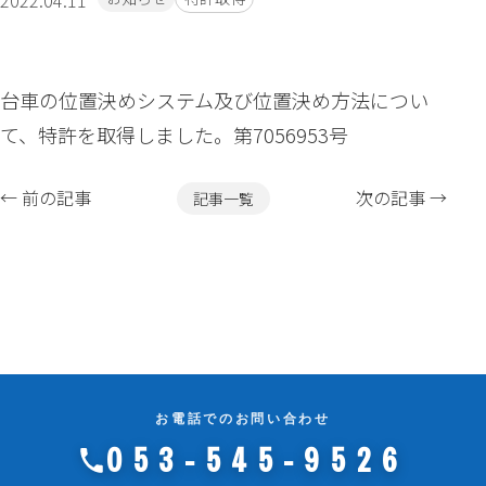
2022.04.11
タグ一覧
台車の位置決めシステム及び位置決め方法につい
3Dビジョン
AIピッキング
て、特許を取得しました。第7056953号
IOT
Youtube
アレクサ
セミナー
バリ取り機
パレタイズ装置
← 前の記事
次の記事 →
記事一覧
メディア
マグヒート
ロボットメンテナンス
活動記録
特許取得
自動化
アーカイブ
お電話でのお問い合わせ
2026年8月
053-545-9526
月
火
水
木
金
土
日