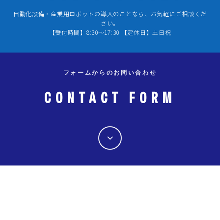
1
2
自動化設備・産業用ロボットの導入のことなら、お気軽にご相談くだ
3
4
5
6
7
8
9
さい。
【受付時間】8:30～17:30 【定休日】土日祝
10
11
12
13
14
15
16
17
18
19
20
21
22
23
24
25
26
27
28
29
30
フォームからのお問い合わせ
31
CONTACT FORM
« 7月
最近の投稿
ティーエスYouTube新チャンネル開設のお知らせ
ロボットテクノロジージャパン2026展示会動画