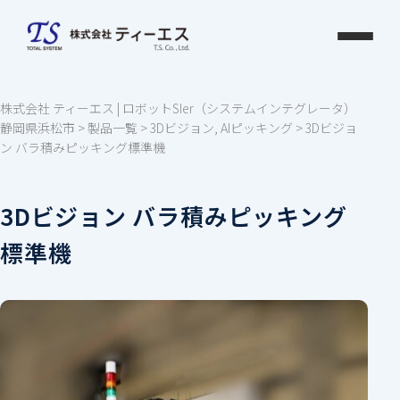
Skip
to
content
株式会社 ティーエス | ロボットSIer（システムインテグレータ）
静岡県浜松市
>
製品一覧
>
3Dビジョン
,
AIピッキング
>
3Dビジョ
ン バラ積みピッキング標準機
3Dビジョン バラ積みピッキング
標準機