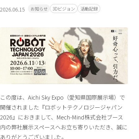
お知らせ
3Dビジョン
活動記録
2026.06.15
タグ一覧
3Dビジョン
AIピッキング
IOT
Youtube
アレクサ
セミナー
バリ取り機
パレタイズ装置
メディア
マグヒート
ロボットメンテナンス
活動記録
特許取得
自動化
この度は、Aichi Sky Expo（愛知県国際展示場）で
開催されました『ロボットテクノロジージャパン
アーカイブ
2026』におきまして、Mech-Mind株式会社ブース
2026年8月
内の弊社展示スペースへお立ち寄りいただき、誠に
月
火
水
木
金
土
日
ありがとうございました。