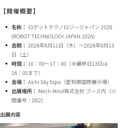
「3Dビジョン×MAGHEAT（マグヒート）| 磁力で
【開催概要】
アルミインゴットを高速加熱」を取扱製品に掲載し
ました
名称：
ロボットテクノロジージャパン 2026
『ロボットテクノロジージャパン2026』ご来場あり
(ROBOT TECHNOLOGY JAPAN 2026)
がとうございました
会期：
2026年6月11日（木）～2026年6月13
『ロボットテクノロジージャパン2026』出展のお知
日（土）
らせ
時間：
10：00～17：00（※最終日13日は
16：00まで）
会場：
Aichi Sky Expo（愛知県国際展示場）
出展場所：
Mech-Mind株式会社 ブース内（小
間番号：D02）
出展内容