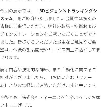
1
2
今回の展示では、「
3Dビジョン×トラッキングシ
3
4
5
6
7
8
9
ステム
」をご紹介いたしました。会期中は多くの
10
11
12
13
14
15
16
皆様にご来場いただき、弊社の製品・技術および
17
18
19
20
21
22
23
デモンストレーションをご覧いただくことができ
24
25
26
27
28
29
30
ました。皆様からいただいた貴重なご意見やご要
31
望は、今後の製品開発やサービス向上に活かしてま
« 7月
いります。
展示内容や技術的な詳細、また自動化に関するご
最近の投稿
相談がございましたら、〔お問い合わせフォー
ム〕よりお気軽にご連絡いただけますと幸いです。
ティーエスYouTube新チャンネル開設のお知らせ
今後とも、株式会社ティーエスを何卒よろしくお願
ロボットテクノロジージャパン2026展示会動画
い申し上げます。